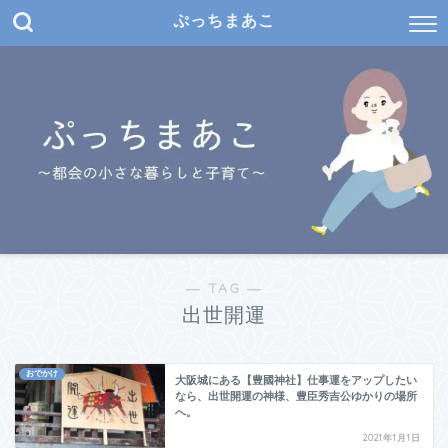
ぷっちまあこ
― TAG ―
出世開運
おでかけ
大阪城にある【豊國神社】仕事運をアップしたい
なら、出世開運の神様、豊臣秀吉公ゆかりの場所
へ。
2021年1月1日