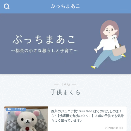
ぷっちまあこ
― TAG ―
子供まくら
暮らしと子育て
西川のジュニア枕“Suu Goo ぼくのわたしのまく
ら”【洗濯機で丸洗いＯＫ！】３歳の子供でも気持
ちよく眠っています♪
2021年4月2日