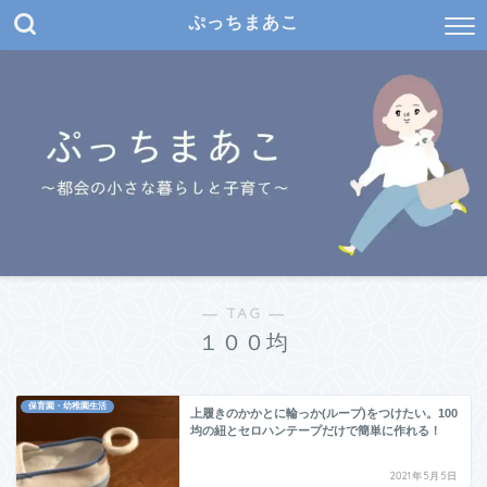
ぷっちまあこ
― TAG ―
１００均
保育園・幼稚園生活
上履きのかかとに輪っか(ループ)をつけたい。100
均の紐とセロハンテープだけで簡単に作れる！
2021年5月5日