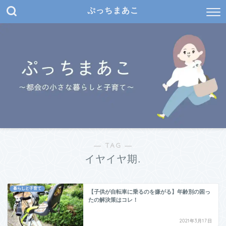
ぷっちまあこ
― TAG ―
イヤイヤ期.
暮らしと子育て
【子供が自転車に乗るのを嫌がる】年齢別の困っ
たの解決策はコレ！
2021年3月17日