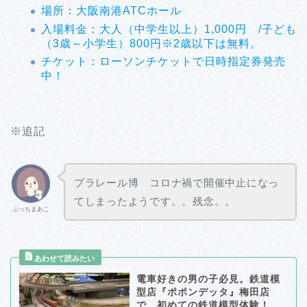
場所：大阪南港ATCホール
入場料金：大人（中学生以上）1,000円 /子ども
（3歳～小学生）800円※2歳以下は無料。
チケット：ローソンチケットで日時指定券発売
中！
※追記
プラレール博 コロナ禍で開催中止になっ
てしまったようです。。残念。。
ぷっちまあこ
電車好きの男の子必見。鉄道模
型店『ポポンデッタ』梅田店
で、初めての鉄道模型体験！