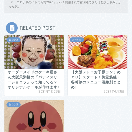
コロナ禍の「トミカ博2020」」へ！開催されて密回避できたけど少しさみしか
った訳。
RELATED POST
おでかけ
おでかけ
オーダーメイドのケーキ屋さ
【大阪メトロお子様ランチめ
ん大阪天満橋の「パティスリ
ぐり】スタート！御堂筋線・
ーショコラ」って知ってる？
谷町線のメニュー沿線別まと
オリジナルケーキが作れます♪
め♪
2021年1月28日
2021年4月3日
おでかけ