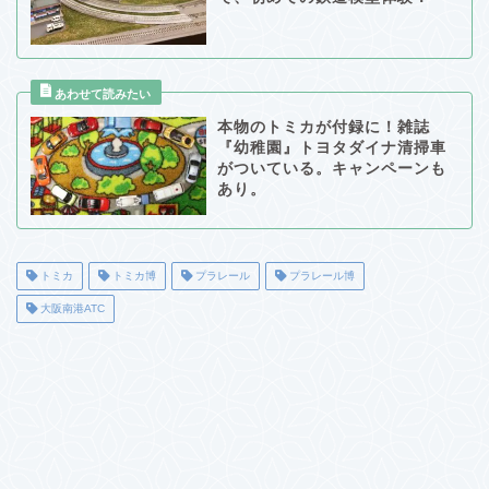
本物のトミカが付録に！雑誌
『幼稚園』トヨタダイナ清掃車
がついている。キャンペーンも
あり。
トミカ
トミカ博
プラレール
プラレール博
大阪南港ATC