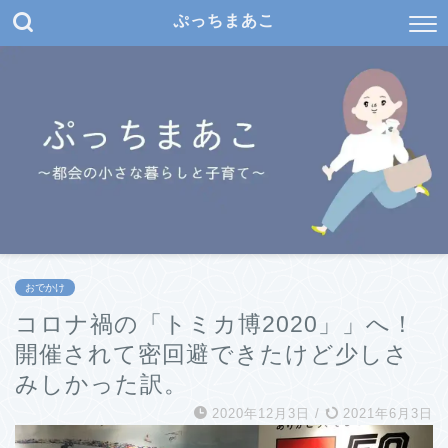
ぷっちまあこ
おでかけ
コロナ禍の「トミカ博2020」」へ！
開催されて密回避できたけど少しさ
みしかった訳。
2020年12月3日
/
2021年6月3日