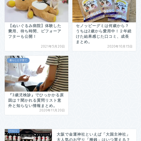
【ぬいぐるみ病院】体験した
セノッピーグミは何歳から？
費用、待ち時間、ビフォーア
うちは2歳から愛用中！２年続
フターも公開！
けた結果感じた口コミ、成長
まとめ。
2021年5月20日
2020年10月15日
暮らしと子育て
『3歳児検診』でひっかかる原
因は？聞かれる質問リスト意
外と知らない情報まとめ。
2020年11月20日
大阪で金運神社といえば「大国主神社」
大人気のお守り「種銭」はいつ買える？