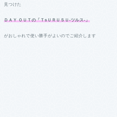
見つけた
ＤＡＹ ＯＵＴの「ＴsＵＲＵＳＵ-ツルス-」
がおしゃれで使い勝手がよいのでご紹介します