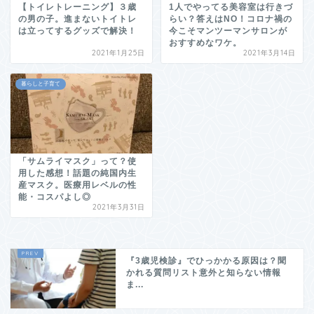
【トイレトレーニング】３歳
1人でやってる美容室は行きづ
の男の子。進まないトイトレ
らい？答えはNO！コロナ禍の
は立ってするグッズで解決！
今こそマンツーマンサロンが
おすすめなワケ。
2021年1月25日
2021年3月14日
暮らしと子育て
「サムライマスク」って？使
用した感想！話題の純国内生
産マスク。医療用レベルの性
能・コスパよし◎
2021年3月31日
『3歳児検診』でひっかかる原因は？聞
かれる質問リスト意外と知らない情報
ま...