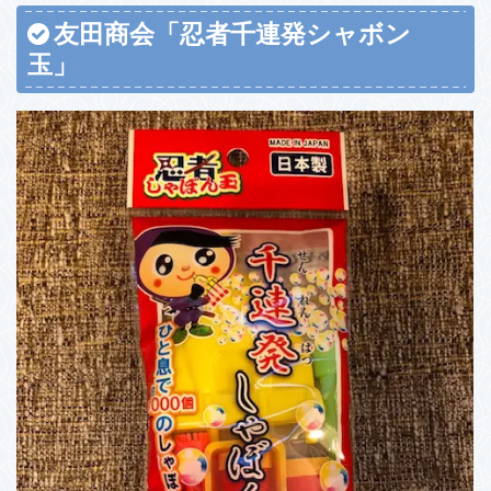
友田商会「忍者千連発シャボン
玉」