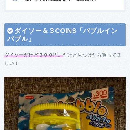
ダイソー
＆３COINS
「バブルイン
バブル」
ダイソーだけど３００円。
だけど見つけたら買ってほ
しい！