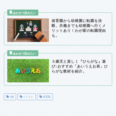
保育園から幼稚園に転園を決
断。共働きでも幼稚園へ行くメ
リットあり！わが家の転園理由
も。
３歳児と楽しく『ひらがな』遊
び♪おすすめ「あいうえお表」ひ
らがな教材を紹介。
3歳
トイトレ
保育園