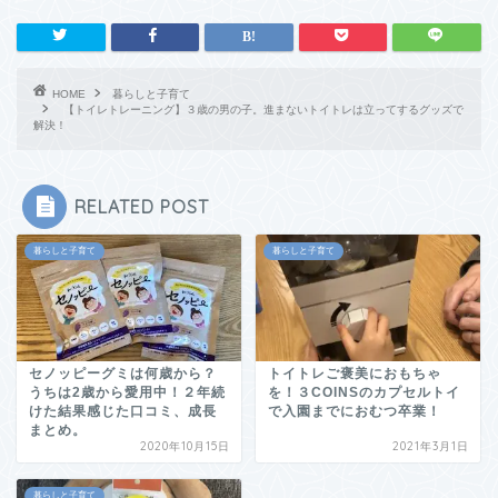
HOME
暮らしと子育て
【トイレトレーニング】３歳の男の子。進まないトイトレは立ってするグッズで
解決！
RELATED POST
暮らしと子育て
暮らしと子育て
セノッピーグミは何歳から？
トイトレご褒美におもちゃ
うちは2歳から愛用中！２年続
を！３COINSのカプセルトイ
けた結果感じた口コミ、成長
で入園までにおむつ卒業！
まとめ。
2020年10月15日
2021年3月1日
暮らしと子育て