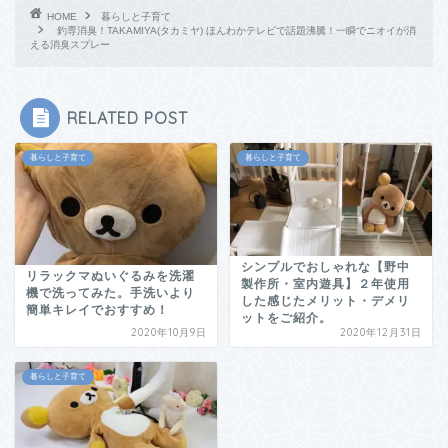
HOME
暮らしと子育て
釣専消臭！TAKAMIYA(タカミヤ) ほんわかテレビで話題沸騰！一瞬でニオイが消
える消臭スプレー
RELATED POST
暮らしと子育て
暮らしと子育て
シンプルでおしゃれな【野中
リラックマぬいぐるみを洗濯
製作所・室内遊具】２年使用
機で洗ってみた。手洗いより
した感じたメリット・デメリ
簡単キレイでおすすめ！
ットをご紹介。
2020年10月9日
2020年12月31日
暮らしと子育て